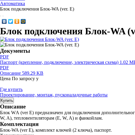
Автоматика
Блок подключения Блок-WA (ver. E)
Блок подключения Блок-WA (ve
Документы
PDF
Паспорт (крепление, подключение, электрическая схема)
1.02 M
PDF
Описание
589.29 KB
Цена
По запросу
у
Где купить
Проектирование, монтаж, пусконаладочные работы
Купить
Описание
Блок WА (ver E) предназначен для подключения дополнительног
W, A), тепловентиляторам (E, W, A) и фанкойлам.
Комплектация
Блок-WA (ver E), комплект ключей (2 ключа), паспорт.