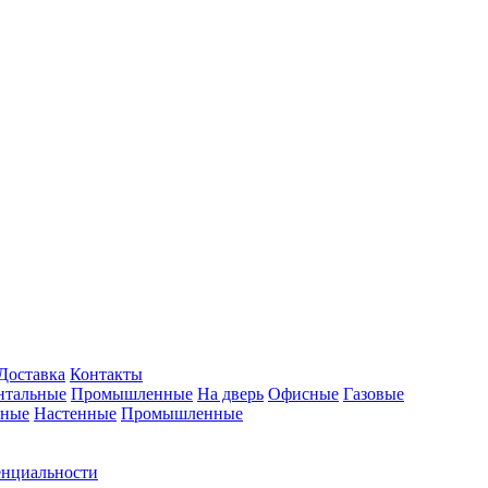
Доставка
Контакты
нтальные
Промышленные
На дверь
Офисные
Газовые
ьные
Настенные
Промышленные
енциальности