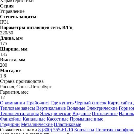
Характеристики
Серия
Управление
Степень защиты
IP31
Параметры питающей сети, В/Гц
220/50
Длина, мм
175
Ширина, мм
135
Высота, мм
200
Масса, кг
1.6
Страна производства
Россия, Санкт-Петербург
Гарантия, мес
12
О компании
Прайс-лист
Где купить
Черный список
Карта сайта
Тепловые завесы
Вертикальные
Водяные
Электрические
Горизо
Тепловентиляторы
Электрические
Водяные
Потолочные
Напол
Фанкойлы
Канальные
Кассетные
Промышленные
Градирни
Металлические
Пластиковые
Свяжитесь с нами
8 (800) 555-61-10
Контакты
Политика конфид