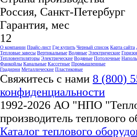
Россия, Санкт-Петербург
Гарантия, мес
12
О компании
Прайс-лист
Где купить
Черный список
Карта сайта
Тепловые завесы
Вертикальные
Водяные
Электрические
Горизо
Тепловентиляторы
Электрические
Водяные
Потолочные
Напол
Фанкойлы
Канальные
Кассетные
Промышленные
Градирни
Металлические
Пластиковые
Свяжитесь с нами
8 (800) 
конфиденциальности
1992-
2026 АО "НПО "Тепл
производитель теплового о
Каталог теплового оборуд