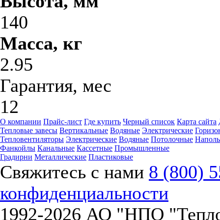
Высота, мм
140
Масса, кг
2.95
Гарантия, мес
12
О компании
Прайс-лист
Где купить
Черный список
Карта сайта
Тепловые завесы
Вертикальные
Водяные
Электрические
Горизо
Тепловентиляторы
Электрические
Водяные
Потолочные
Напол
Фанкойлы
Канальные
Кассетные
Промышленные
Градирни
Металлические
Пластиковые
Свяжитесь с нами
8 (800) 
конфиденциальности
1992-
2026 АО "НПО "Тепл