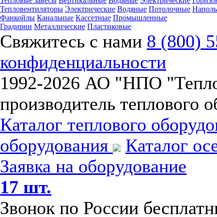
Тепловые завесы
Вертикальные
Водяные
Электрические
Горизо
Тепловентиляторы
Электрические
Водяные
Потолочные
Напол
Фанкойлы
Канальные
Кассетные
Промышленные
Градирни
Металлические
Пластиковые
Свяжитесь с нами
8 (800) 
конфиденциальности
1992-
2026 АО "НПО "Тепл
производитель теплового о
Каталог теплового оборуд
оборудования
Каталог ос
Заявка на оборудование
17 шт.
Звонок по России бесплат