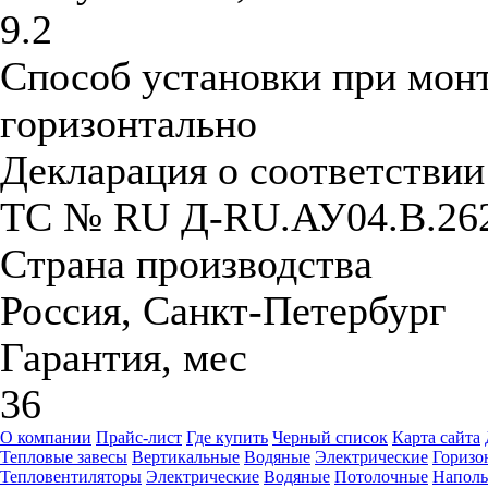
9.2
Способ установки при мон
горизонтально
Декларация о соответстви
ТС № RU Д-RU.АУ04.B.26
Страна производства
Россия, Санкт-Петербург
Гарантия, мес
36
О компании
Прайс-лист
Где купить
Черный список
Карта сайта
Тепловые завесы
Вертикальные
Водяные
Электрические
Горизо
Тепловентиляторы
Электрические
Водяные
Потолочные
Напол