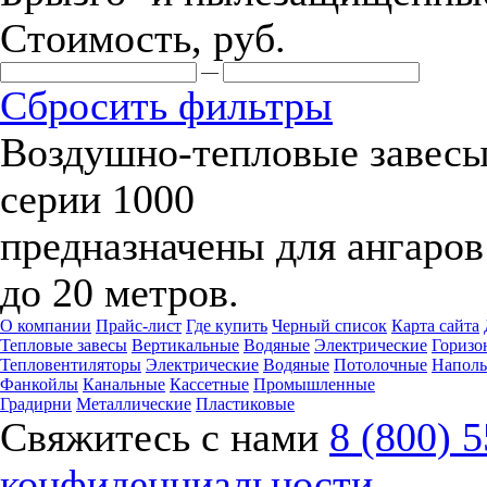
Стоимость, руб.
—
Сбросить фильтры
Воздушно-тепловые завес
серии 1000
предназначены для ангаров
до 20 метров.
О компании
Прайс-лист
Где купить
Черный список
Карта сайта
Тепловые завесы
Вертикальные
Водяные
Электрические
Горизо
Тепловентиляторы
Электрические
Водяные
Потолочные
Напол
Фанкойлы
Канальные
Кассетные
Промышленные
Градирни
Металлические
Пластиковые
Свяжитесь с нами
8 (800) 
конфиденциальности