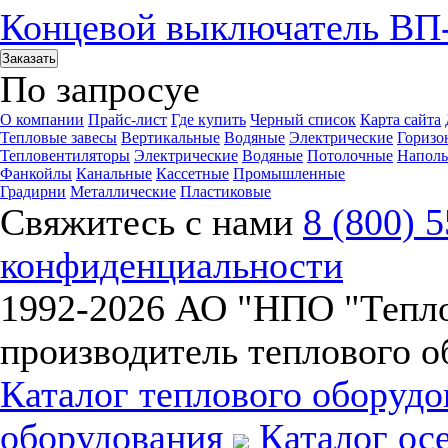
Концевой выключатель ВП
Заказать
По запросу
е
О компании
Прайс-лист
Где купить
Черный список
Карта сайта
Тепловые завесы
Вертикальные
Водяные
Электрические
Горизо
Тепловентиляторы
Электрические
Водяные
Потолочные
Напол
Фанкойлы
Канальные
Кассетные
Промышленные
Градирни
Металлические
Пластиковые
Свяжитесь с нами
8 (800) 
конфиденциальности
1992-
2026 АО "НПО "Тепл
производитель теплового о
Каталог теплового оборуд
оборудования
Каталог ос