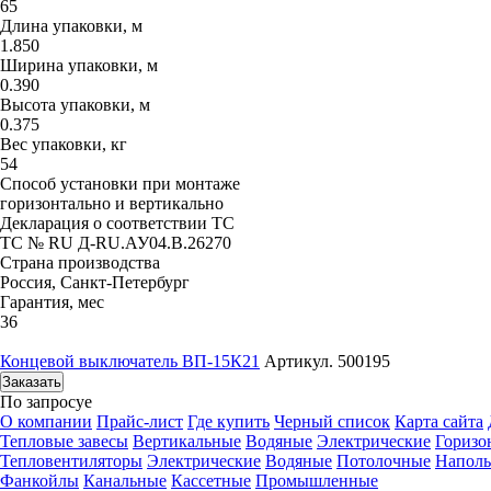
65
Длина упаковки, м
1.850
Ширина упаковки, м
0.390
Высота упаковки, м
0.375
Вес упаковки, кг
54
Способ установки при монтаже
горизонтально и вертикально
Декларация о соответствии ТС
ТС № RU Д-RU.АУ04.B.26270
Страна производства
Россия, Санкт-Петербург
Гарантия, мес
36
Концевой выключатель ВП-15К21
Артикул. 500195
Заказать
По запросу
е
О компании
Прайс-лист
Где купить
Черный список
Карта сайта
Тепловые завесы
Вертикальные
Водяные
Электрические
Горизо
Тепловентиляторы
Электрические
Водяные
Потолочные
Напол
Фанкойлы
Канальные
Кассетные
Промышленные