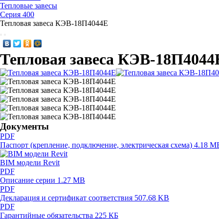
Тепловые завесы
Серия 400
Тепловая завеса КЭВ-18П4044E
Тепловая завеса КЭВ-18П4044
Документы
PDF
Паспорт (крепление, подключение, электрическая схема)
4.18 M
BIM модели Revit
PDF
Описание серии
1.27 MB
PDF
Декларация и сертификат соответствия
507.68 KB
PDF
Гарантийные обязательства
225 КБ