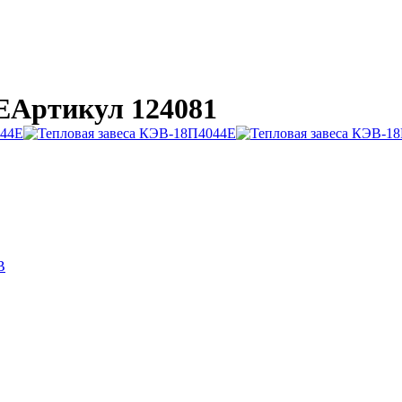
E
Артикул 124081
B