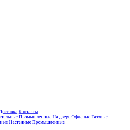
Доставка
Контакты
нтальные
Промышленные
На дверь
Офисные
Газовые
ьные
Настенные
Промышленные