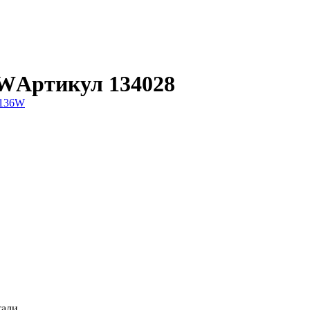
6W
Артикул 134028
тали.