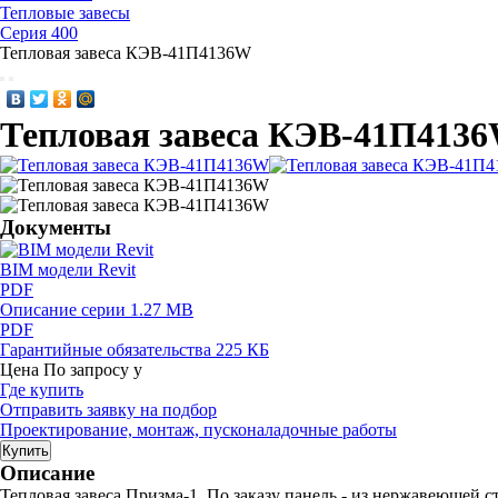
Тепловые завесы
Серия 400
Тепловая завеса КЭВ-41П4136W
Тепловая завеса КЭВ-41П413
Документы
BIM модели Revit
PDF
Описание серии
1.27 MB
PDF
Гарантийные обязательства
225 КБ
Цена
По запросу
у
Где купить
Отправить заявку на подбор
Проектирование, монтаж, пусконаладочные работы
Купить
Описание
Тепловая завеса Призма-1. По заказу панель - из нержавеющей с