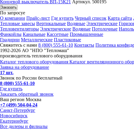
Концевой выключатель ВП-15К21
Артикул. 500195
Заказать
По запросу
е
О компании
Прайс-лист
Где купить
Черный список
Карта сайта
Тепловые завесы
Вертикальные
Водяные
Электрические
Горизо
Тепловентиляторы
Электрические
Водяные
Потолочные
Напол
Фанкойлы
Канальные
Кассетные
Промышленные
Градирни
Металлические
Пластиковые
Свяжитесь с нами
8 (800) 555-61-10
Контакты
Политика конфид
1992-
2026 АО "НПО "Тепломаш"
производитель теплового оборудования
Каталог теплового оборудования
Каталог вентиляционного обо
Заявка на оборудование
17 шт.
Звонок по России бесплатный
8 (800) 555-61-10
Где купить
Заказать обратный звонок
Ваш регион Москва
+7 (499) 504-04-24
Санкт-Петербург
Новосибирск
Екатеринбург
Все дилеры и филиалы