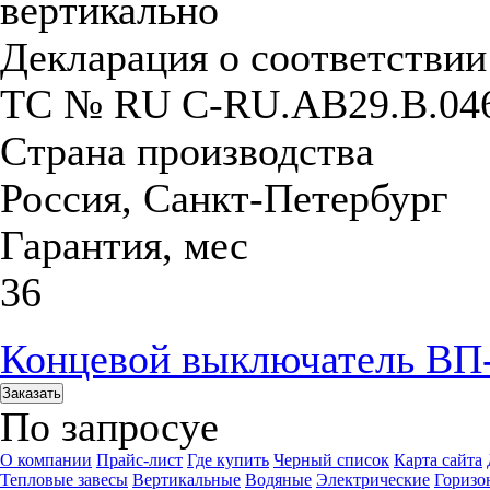
вертикально
Декларация о соответстви
ТС № RU С-RU.АB29.B.04
Страна производства
Россия, Санкт-Петербург
Гарантия, мес
36
Концевой выключатель ВП
Заказать
По запросу
е
О компании
Прайс-лист
Где купить
Черный список
Карта сайта
Тепловые завесы
Вертикальные
Водяные
Электрические
Горизо