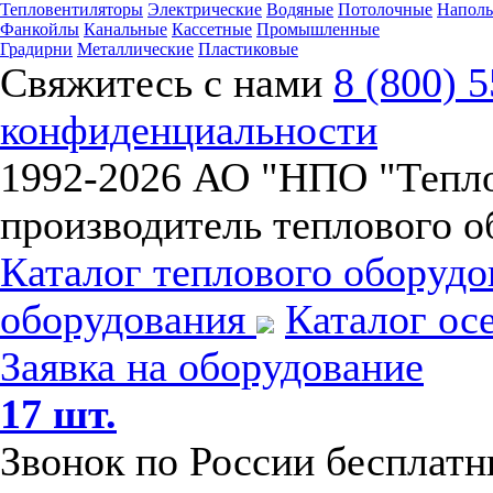
Тепловентиляторы
Электрические
Водяные
Потолочные
Напол
Фанкойлы
Канальные
Кассетные
Промышленные
Градирни
Металлические
Пластиковые
Свяжитесь с нами
8 (800) 
конфиденциальности
1992-
2026 АО "НПО "Тепл
производитель теплового о
Каталог теплового оборуд
оборудования
Каталог ос
Заявка на оборудование
17 шт.
Звонок по России бесплат