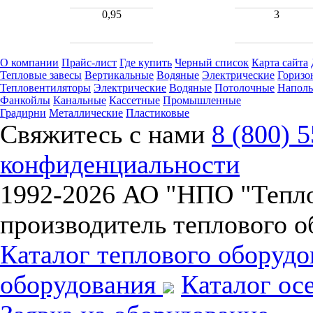
0,95
3
О компании
Прайс-лист
Где купить
Черный список
Карта сайта
Тепловые завесы
Вертикальные
Водяные
Электрические
Горизо
Тепловентиляторы
Электрические
Водяные
Потолочные
Напол
Фанкойлы
Канальные
Кассетные
Промышленные
Градирни
Металлические
Пластиковые
Свяжитесь с нами
8 (800) 
конфиденциальности
1992-
2026 АО "НПО "Тепл
производитель теплового о
Каталог теплового оборуд
оборудования
Каталог ос