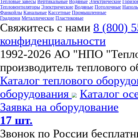
Тепловые завесы
Вертикальные
Водяные
Электрические
Горизо
Тепловентиляторы
Электрические
Водяные
Потолочные
Напол
Фанкойлы
Канальные
Кассетные
Промышленные
Градирни
Металлические
Пластиковые
Свяжитесь с нами
8 (800) 
конфиденциальности
1992-
2026 АО "НПО "Тепл
производитель теплового о
Каталог теплового оборуд
оборудования
Каталог ос
Заявка на оборудование
17 шт.
Звонок по России бесплат