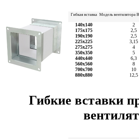
Гибкая вставка
Модель вентилятора В
140x140
2
175x175
2,5
190x190
2,5
225x225
3,15
275x275
4
350x350
5
440x440
6,3
560x560
8
700x700
10
880x880
12,5
Гибкие вставки п
вентиля