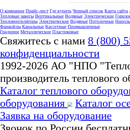
О компании
Прайс-лист
Где купить
Черный список
Карта сайта
Тепловые завесы
Вертикальные
Водяные
Электрические
Горизо
Тепловентиляторы
Электрические
Водяные
Потолочные
Напол
Фанкойлы
Канальные
Кассетные
Промышленные
Градирни
Металлические
Пластиковые
Свяжитесь с нами
8 (800) 
конфиденциальности
1992-
2026 АО "НПО "Тепл
производитель теплового о
Каталог теплового оборуд
оборудования
Каталог ос
Заявка на оборудование
Звонок по России бесплат