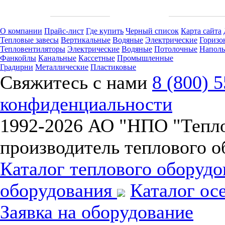
О компании
Прайс-лист
Где купить
Черный список
Карта сайта
Тепловые завесы
Вертикальные
Водяные
Электрические
Горизо
Тепловентиляторы
Электрические
Водяные
Потолочные
Напол
Фанкойлы
Канальные
Кассетные
Промышленные
Градирни
Металлические
Пластиковые
Свяжитесь с нами
8 (800) 
конфиденциальности
1992-
2026 АО "НПО "Тепл
производитель теплового о
Каталог теплового оборуд
оборудования
Каталог ос
Заявка на оборудование