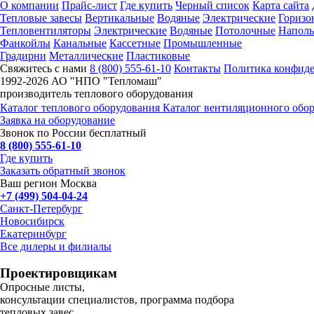
О компании
Прайс-лист
Где купить
Черный список
Карта сайта
Тепловые завесы
Вертикальные
Водяные
Электрические
Горизо
Тепловентиляторы
Электрические
Водяные
Потолочные
Напол
Фанкойлы
Канальные
Кассетные
Промышленные
Градирни
Металлические
Пластиковые
Свяжитесь с нами
8 (800) 555-61-10
Контакты
Политика конфид
1992-
2026 АО "НПО "Тепломаш"
производитель теплового оборудования
Каталог теплового оборудования
Каталог вентиляционного обо
Заявка на оборудование
Звонок по России бесплатный
8 (800) 555-61-10
Где купить
Заказать обратный звонок
Ваш регион Москва
+7 (499) 504-04-24
Санкт-Петербург
Новосибирск
Екатеринбург
Все дилеры и филиалы
Проектировщикам
Опросные листы,
консультации специалистов, программа подбора
тепловых завес,