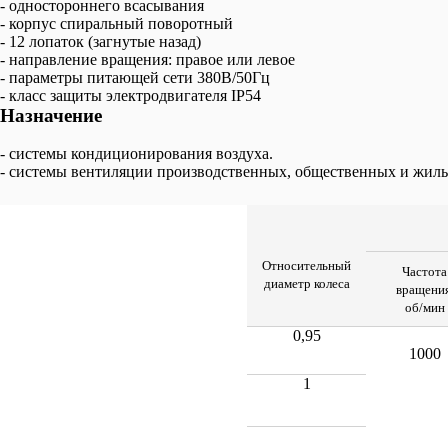
- одностороннего всасывания
- корпус спиральный поворотный
- 12 лопаток (загнутые назад)
- направление вращения: правое или левое
- параметры питающей сети 380В/50Гц
- класс защиты электродвигателя IP54
Назначение
- системы кондиционирования воздуха.
- системы вентиляции производственных, общественных и жилы
Относительный
Частота
диаметр колеса
вращения
об/мин
0,95
1000
1