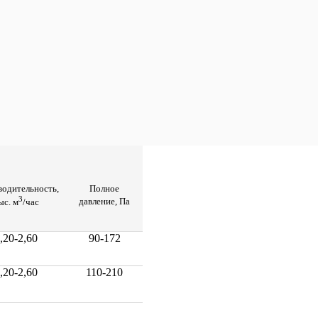
водительность,
Полное
3
давление, Па
ыс. м
/час
,20-2,60
90-172
,20-2,60
110-210