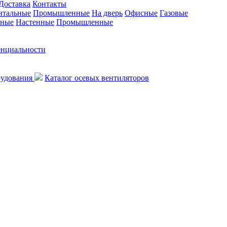
Доставка
Контакты
нтальные
Промышленные
На дверь
Офисные
Газовые
ьные
Настенные
Промышленные
енциальности
рудования
Каталог осевых вентиляторов