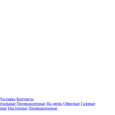
Доставка
Контакты
нтальные
Промышленные
На дверь
Офисные
Газовые
ьные
Настенные
Промышленные