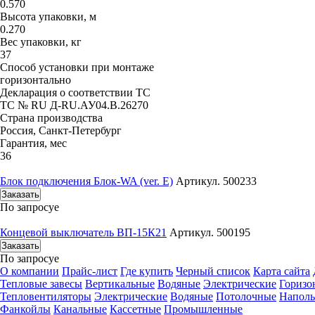
0.570
Высота упаковки, м
0.270
Вес упаковки, кг
37
Способ установки при монтаже
горизонтально
Декларация о соответствии ТС
ТС № RU Д-RU.АУ04.B.26270
Страна производства
Россия, Санкт-Петербург
Гарантия, мес
36
Блок подключения Блок-WA (ver. E)
Артикул. 500233
Заказать
По запросу
е
Концевой выключатель ВП-15К21
Артикул. 500195
Заказать
По запросу
е
О компании
Прайс-лист
Где купить
Черный список
Карта сайта
Тепловые завесы
Вертикальные
Водяные
Электрические
Горизо
Тепловентиляторы
Электрические
Водяные
Потолочные
Напол
Фанкойлы
Канальные
Кассетные
Промышленные