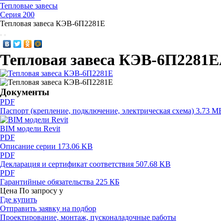
Тепловые завесы
Серия 200
Тепловая завеса КЭВ-6П2281E
Тепловая завеса КЭВ-6П2281E
Документы
PDF
Паспорт (крепление, подключение, электрическая схема)
3.73 M
BIM модели Revit
PDF
Описание серии
173.06 KB
PDF
Декларация и сертификат соответствия
507.68 KB
PDF
Гарантийные обязательства
225 КБ
Цена
По запросу
у
Где купить
Отправить заявку на подбор
Проектирование, монтаж, пусконаладочные работы