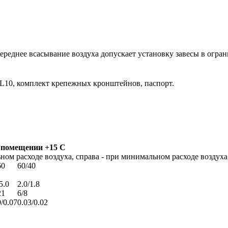
Переднее всасывание воздуха допускает установку завесы в огра
HL10, комплект крепежных кронштейнов, паспорт.
в помещении +15 С
ом расходе воздуха, справа - при минимальном расходе воздуха
60
60/40
5.0
2.0/1.8
21
6/8
9/0.07
0.03/0.02