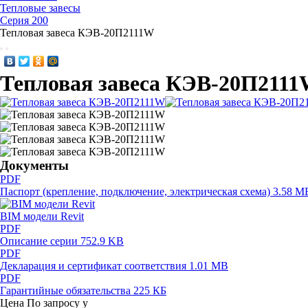
Тепловые завесы
Серия 200
Тепловая завеса КЭВ-20П2111W
Тепловая завеса КЭВ-20П211
Документы
PDF
Паспорт (крепление, подключение, электрическая схема)
3.58 M
BIM модели Revit
PDF
Описание серии
752.9 KB
PDF
Декларация и сертификат соответствия
1.01 MB
PDF
Гарантийные обязательства
225 КБ
Цена
По запросу
у