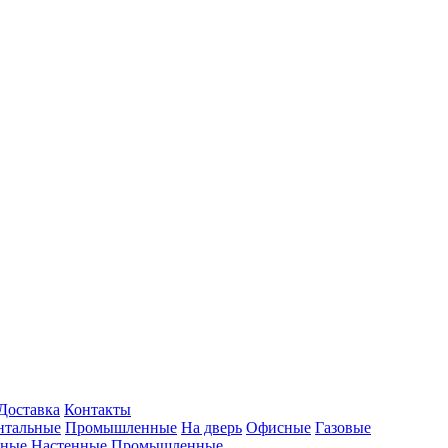
Доставка
Контакты
нтальные
Промышленные
На дверь
Офисные
Газовые
ьные
Настенные
Промышленные