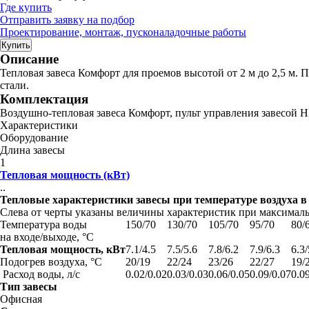
Где купить
Отправить заявку на подбор
Проектирование, монтаж, пусконаладочные работы
Купить
Описание
Тепловая завеса Комфорт для проемов высотой от 2 м до 2,5 м. 
стали.
Комплектация
Воздушно-тепловая завеса Комфорт, пульт управления завесой 
Характеристики
Оборудование
Длина завесы
1
Тепловая мощность (кВт)
..
Тепловые характеристики завесы при температуре воздуха 
Слева от черты указаны величины характеристик при максимальн
Температура воды
150/70
130/70
105/70
95/70
80/
на входе/выходе, °С
Тепловая мощность, кВт
7.1/4.5
7.5/5.6
7.8/6.2
7.9/6.3
6.3/
Подогрев воздуха, °С
20/19
22/24
23/26
22/27
19/
Расход воды, л/с
0.02/0.02
0.03/0.03
0.06/0.05
0.09/0.07
0.0
Тип завесы
Офисная