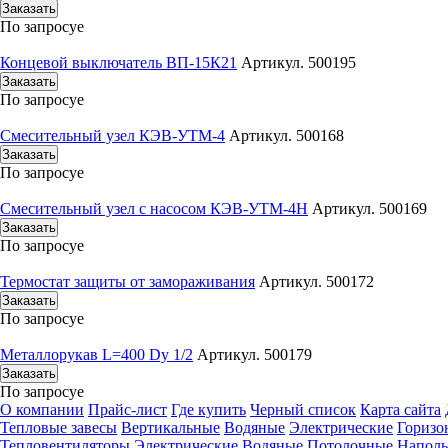
Заказать
По запросу
е
Концевой выключатель ВП-15К21
Артикул. 500195
Заказать
По запросу
е
Смесительный узел КЭВ-УТМ-4
Артикул. 500168
Заказать
По запросу
е
Смесительный узел с насосом КЭВ-УТМ-4Н
Артикул. 500169
Заказать
По запросу
е
Термостат защиты от замораживания
Артикул. 500172
Заказать
По запросу
е
Металлорукав L=400 Dy 1/2
Артикул. 500179
Заказать
По запросу
е
О компании
Прайс-лист
Где купить
Черный список
Карта сайта
Тепловые завесы
Вертикальные
Водяные
Электрические
Горизо
Тепловентиляторы
Электрические
Водяные
Потолочные
Напол