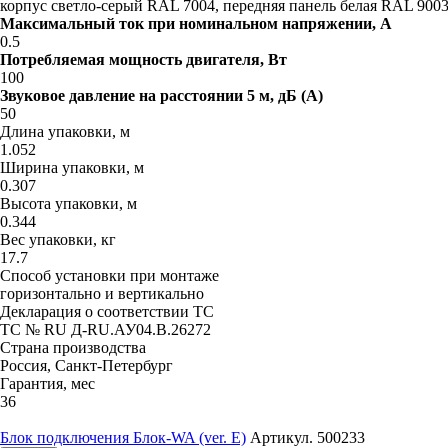
корпус светло-серый RAL 7004, передняя панель белая RAL 900
Максимальный ток при номинальном напряжении, A
0.5
Потребляемая мощность двигателя, Вт
100
Звуковое давление на расстоянии 5 м, дБ (A)
50
Длина упаковки, м
1.052
Ширина упаковки, м
0.307
Высота упаковки, м
0.344
Вес упаковки, кг
17.7
Способ установки при монтаже
горизонтально и вертикально
Декларация о соответствии ТС
ТС № RU Д-RU.АУ04.B.26272
Страна производства
Россия, Санкт-Петербург
Гарантия, мес
36
Блок подключения Блок-WA (ver. E)
Артикул. 500233