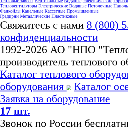
Тепловые завесы
Вертикальные
Водяные
Электрические
Горизо
Тепловентиляторы
Электрические
Водяные
Потолочные
Напол
Фанкойлы
Канальные
Кассетные
Промышленные
Градирни
Металлические
Пластиковые
Свяжитесь с нами
8 (800) 
конфиденциальности
1992-
2026 АО "НПО "Тепл
производитель теплового о
Каталог теплового оборуд
оборудования
Каталог ос
Заявка на оборудование
17 шт.
Звонок по России бесплат