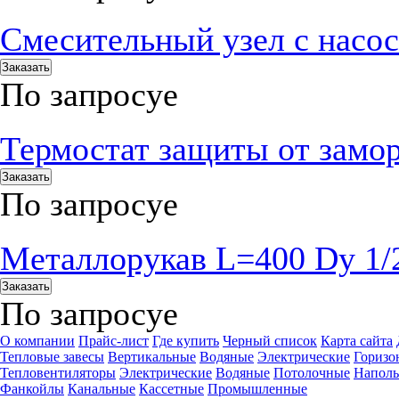
Смесительный узел с нас
Заказать
По запросу
е
Термостат защиты от замо
Заказать
По запросу
е
Металлорукав L=400 Dy 1/
Заказать
По запросу
е
О компании
Прайс-лист
Где купить
Черный список
Карта сайта
Тепловые завесы
Вертикальные
Водяные
Электрические
Горизо
Тепловентиляторы
Электрические
Водяные
Потолочные
Напол
Фанкойлы
Канальные
Кассетные
Промышленные