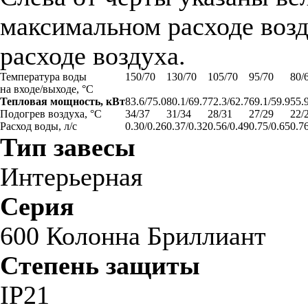
максимальном расходе возд
расходе воздуха.
Температура воды
150/70
130/70
105/70
95/70
80/
на входе/выходе, °С
Тепловая мощность, кВт
83.6/75.0
80.1/69.7
72.3/62.7
69.1/59.9
55.
Подогрев воздуха, °С
34/37
31/34
28/31
27/29
22/
Расход воды, л/с
0.30/0.26
0.37/0.32
0.56/0.49
0.75/0.65
0.7
Тип завесы
Интерьерная
Серия
600 Колонна Бриллиант
Степень защиты
IP21