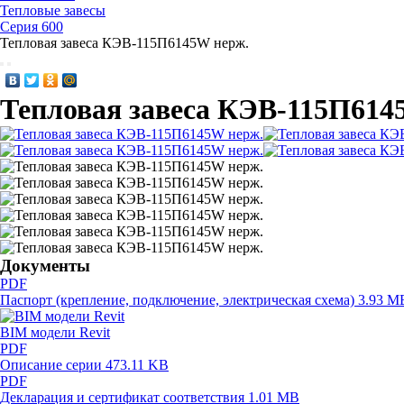
Тепловые завесы
Серия 600
Тепловая завеса КЭВ-115П6145W нерж.
Тепловая завеса КЭВ-115П614
Документы
PDF
Паспорт (крепление, подключение, электрическая схема)
3.93 M
BIM модели Revit
PDF
Описание серии
473.11 KB
PDF
Декларация и сертификат соответствия
1.01 MB