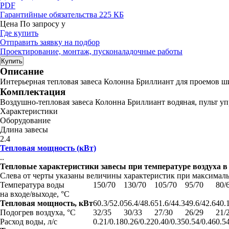
PDF
Гарантийные обязательства
225 КБ
Цена
По запросу
у
Где купить
Отправить заявку на подбор
Проектирование, монтаж, пусконаладочные работы
Купить
Описание
Интерьерная тепловая завеса Колонна Бриллиант для проемов ши
Комплектация
Воздушно-тепловая завеса Колонна Бриллиант водяная, пульт уп
Характеристики
Оборудование
Длина завесы
2.4
Тепловая мощность (кВт)
..
Тепловые характеристики завесы при температуре воздуха 
Слева от черты указаны величины характеристик при максимальн
Температура воды
150/70
130/70
105/70
95/70
80/
на входе/выходе, °С
Тепловая мощность, кВт
60.3/52.0
56.4/48.6
51.6/44.3
49.6/42.6
40.
Подогрев воздуха, °С
32/35
30/33
27/30
26/29
21/
Расход воды, л/с
0.21/0.18
0.26/0.22
0.40/0.35
0.54/0.46
0.5