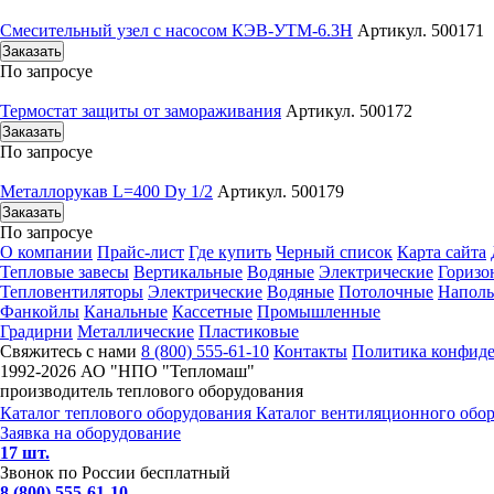
Смесительный узел с насосом КЭВ-УТМ-6.3Н
Артикул. 500171
Заказать
По запросу
е
Термостат защиты от замораживания
Артикул. 500172
Заказать
По запросу
е
Металлорукав L=400 Dy 1/2
Артикул. 500179
Заказать
По запросу
е
О компании
Прайс-лист
Где купить
Черный список
Карта сайта
Тепловые завесы
Вертикальные
Водяные
Электрические
Горизо
Тепловентиляторы
Электрические
Водяные
Потолочные
Напол
Фанкойлы
Канальные
Кассетные
Промышленные
Градирни
Металлические
Пластиковые
Свяжитесь с нами
8 (800) 555-61-10
Контакты
Политика конфид
1992-
2026 АО "НПО "Тепломаш"
производитель теплового оборудования
Каталог теплового оборудования
Каталог вентиляционного обо
Заявка на оборудование
17 шт.
Звонок по России бесплатный
8 (800) 555-61-10