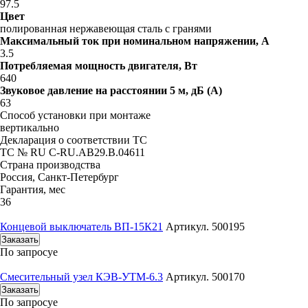
97.5
Цвет
полированная нержавеющая сталь с гранями
Максимальный ток при номинальном напряжении, A
3.5
Потребляемая мощность двигателя, Вт
640
Звуковое давление на расстоянии 5 м, дБ (A)
63
Способ установки при монтаже
вертикально
Декларация о соответствии ТС
ТС № RU С-RU.АB29.B.04611
Страна производства
Россия, Санкт-Петербург
Гарантия, мес
36
Концевой выключатель ВП-15К21
Артикул. 500195
Заказать
По запросу
е
Смесительный узел КЭВ-УТМ-6.3
Артикул. 500170
Заказать
По запросу
е