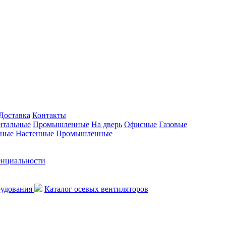
Доставка
Контакты
нтальные
Промышленные
На дверь
Офисные
Газовые
ьные
Настенные
Промышленные
енциальности
рудования
Каталог осевых вентиляторов