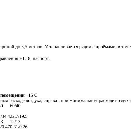
риной до 3,5 метров. Устанавливается рядом с проёмами, в том
равления HL18, паспорт.
в помещении +15 С
ом расходе воздуха, справа - при минимальном расходе воздуха
60
60/40
1/34.4
22.7/19.5
23
12/13
4/0.47
0.31/0.26